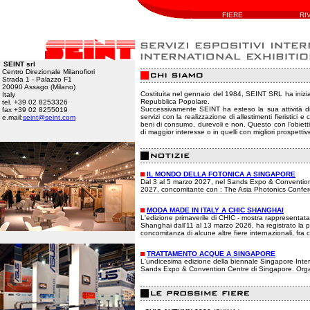
FIERE
RI
SEINT srl
Centro Direzionale Milanofiori
Strada 1 - Palazzo F1
20090 Assago (Milano)
Costituita nel gennaio del 1984, SEINT SRL ha iniziato
Italy
Repubblica Popolare.
tel. +39 02 8253326
Successivamente SEINT ha esteso la sua attività di p
fax +39 02 8255019
servizi con la realizzazione di allestimenti fieristici e
e.mail:
seint@seint.com
beni di consumo, durevoli e non. Questo con l’obiettiv
di maggior interesse o in quelli con migliori prospetti
IL MONDO DELLA FOTONICA A SINGAPORE
Dal 3 al 5 marzo 2027, nel Sands Expo & Conventio
2027, concomitante con : The Asia Photonics Conf
MODA MADE IN ITALY A CHIC SHANGHAI
L'edizione primaverile di CHIC - mostra rappresentata
Shanghai dall'11 al 13 marzo 2026, ha registrato la pre
concomitanza di alcune altre fiere internazionali, fr
TRATTAMENTO ACQUE A SINGAPORE
L'undicesima edizione della biennale Singapore In
Sands Expo & Convention Centre di Singapore. Organi