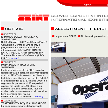
FIERE
06/07/2027
La proposte SEINT
Richiesta di preventivo
IL MONDO DELLA FOTONICA A
SINGAPORE
Dal 3 al 5 marzo 2027, nel Sands Expo &
Convention Centre di Singapore, è
programmata la seconda edizione
internazionale di ASIA PHOTONICS
EXPO (APE) 2027, concomitante con :
The Asia Photonics Conference (APC)
2027
(... segue)
24/03/2026
MODA MADE IN ITALY A CHIC
SHANGHAI
L'edizione primaverile di CHIC - mostra
rappresentata in Italia da oltre venticinque
anni da SEINT srl - svoltasi nel National
Exhibition and Conference Centre (NECC)
di Shanghai dall'11 al 13 marzo 2026, ha
registrato la presenza di 12 espositori
italiani, nel totale di 1291 stand e un
rilevante afflusso di visitatori, favorito
anche dalla concomitanza di alcune altre
fiere internazionali, fra cui
INTERTEXTILE. Al termine
(... segue)
12/09/2025
TRATTAMENTO ACQUE A SINGAPORE
L'undicesima edizione della biennale